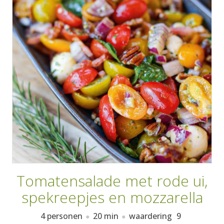
AANMELDEN
RECEPTEN
WEEKMENU'S
KOOKBOEKEN
Tomatensalade met rode ui,
spekreepjes en mozzarella
4 personen
20 min
waardering
9