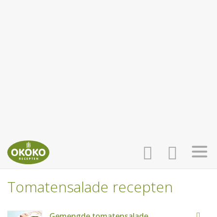
Tomatensalade recepten
INLOGGEN
HOME
Gemengde tomatensalade