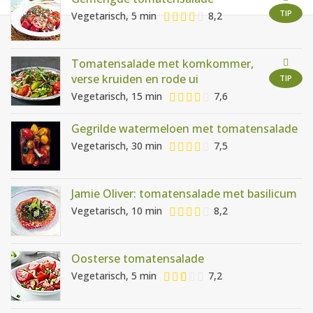
AANMELDEN
RECEPTEN
TIP
Vegetarisch, 5 min
8,2
WEEKMENU'S
Tomatensalade met komkommer,
verse kruiden en rode ui
TIP
Vegetarisch, 15 min
7,6
KOOKBOEKEN
Gegrilde watermeloen met tomatensalade
Vegetarisch, 30 min
7,5
Jamie Oliver: tomatensalade met basilicum
Vegetarisch, 10 min
8,2
Oosterse tomatensalade
Vegetarisch, 5 min
7,2