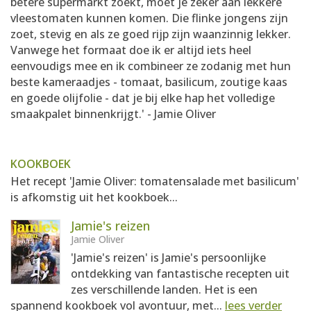
betere supermarkt zoekt, moet je zeker aan lekkere
vleestomaten kunnen komen. Die flinke jongens zijn
zoet, stevig en als ze goed rijp zijn waanzinnig lekker.
Vanwege het formaat doe ik er altijd iets heel
eenvoudigs mee en ik combineer ze zodanig met hun
beste kameraadjes - tomaat, basilicum, zoutige kaas
en goede olijfolie - dat je bij elke hap het volledige
smaakpalet binnenkrijgt.' - Jamie Oliver
KOOKBOEK
Het recept 'Jamie Oliver: tomatensalade met basilicum'
is afkomstig uit het kookboek...
Jamie's reizen
Jamie Oliver
'Jamie's reizen' is Jamie's persoonlijke
ontdekking van fantastische recepten uit
zes verschillende landen. Het is een
spannend kookboek vol avontuur, met...
lees verder