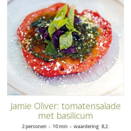
AANMELDEN
RECEPTEN
WEEKMENU'S
KOOKBOEKEN
Jamie Oliver: tomatensalade
met basilicum
2 personen
10 min
waardering
8,2