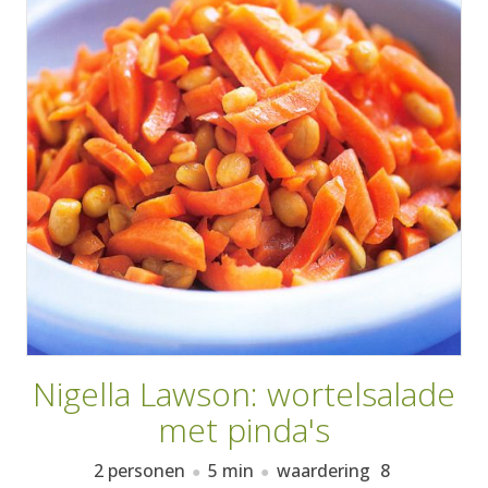
AANMELDEN
RECEPTEN
WEEKMENU'S
KOOKBOEKEN
Nigella Lawson: wortelsalade
met pinda's
2 personen
5 min
waardering
8