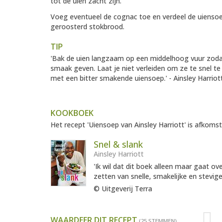
tot de uien zacht zijn.
Voeg eventueel de cognac toe en verdeel de uiens
geroosterd stokbrood.
TIP
'Bak de uien langzaam op een middelhoog vuur zodat d
smaak geven. Laat je niet verleiden om ze te snel te 
met een bitter smakende uiensoep.' - Ainsley Harriot
KOOKBOEK
Het recept 'Uiensoep van Ainsley Harriott' is afkomst
Snel & slank
Ainsley Harriott
'Ik wil dat dit boek alleen maar gaat o
zetten van snelle, smakelijke en stevige
© Uitgeverij Terra
WAARDEER DIT RECEPT
(25 STEMMEN)