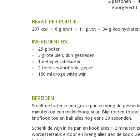
2 personen
4
Voorgerecht
BEVAT PER PORTIE
297 kcal
6 g eiwit
11 g vet
34 g koolhydraten
INGREDIËNTEN
25 g boter
3 grote uien, dun gesneden
1 eetlepel tafelsuiker
2 teentjes knoflook, geplet
150 ml droge witte wijn
BEREIDEN
Smelt de boter in een grote pan en voeg de gesneden
minuten op een middelhoog vuur. Blijf roeren totdat 
knoflook toe en bak alles nog eens 30 seconden.
Schenk de wijn in de pan en kook alles 1-2 minuten z
worcestersaus erdoor en breng alles aan de kook. Z