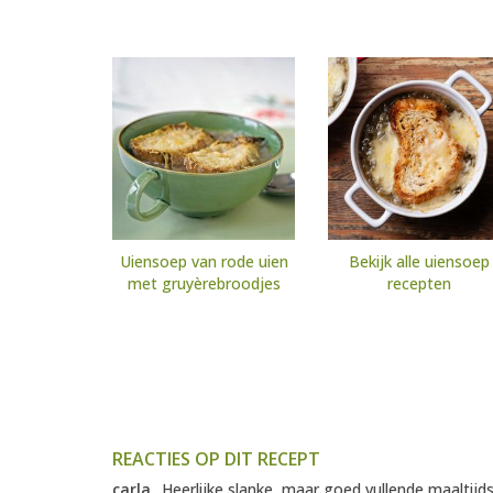
Uiensoep van rode uien
Bekijk alle uiensoep
met gruyèrebroodjes
recepten
REACTIES OP DIT RECEPT
carla
Heerlijke slanke, maar goed vullende maaltijd