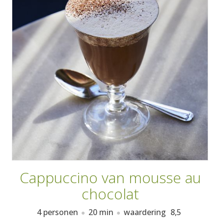
AANMELDEN
RECEPTEN
WEEKMENU'S
KOOKBOEKEN
Cappuccino van mousse au
chocolat
4 personen
20 min
waardering
8,5