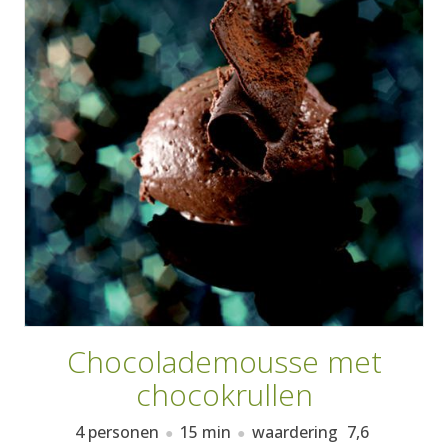
AANMELDEN
RECEPTEN
WEEKMENU'S
KOOKBOEKEN
Chocolademousse met
chocokrullen
4 personen
15 min
waardering
7,6