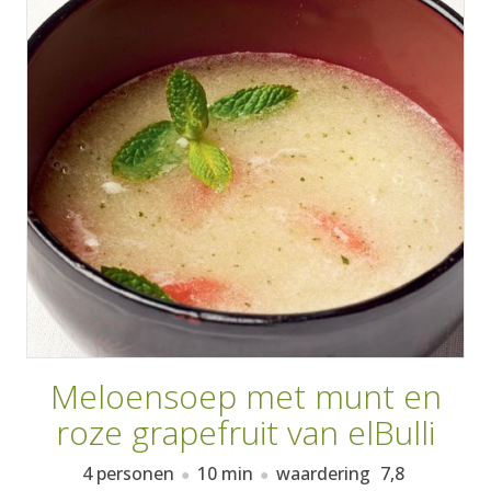
AANMELDEN
RECEPTEN
WEEKMENU'S
KOOKBOEKEN
Meloensoep met munt en
roze grapefruit van elBulli
4 personen
10 min
waardering
7,8