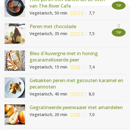
AANMELDEN
RECEPTEN
van The River Cafe
TIP
Vegetarisch, 50 min
7,7
WEEKMENU'S
Peren met chocolade
TIP
Vegetarisch, 35 min
7,5
KOOKBOEKEN
Bleu d'Auvergne met in honing
gecarameliseerde peer
Vegetarisch, 15 min
7,4
Gebakken peren met gezouten karamel en
pecannoten
Vegetarisch, 40 min
8,0
Gegratineerde peerwaaier met amandelen
Vegetarisch, 20 min
7,0