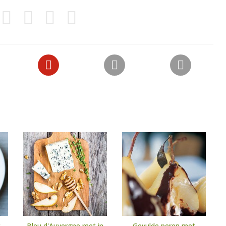
t
Bleu d'Auvergne met in
Gevulde peren met