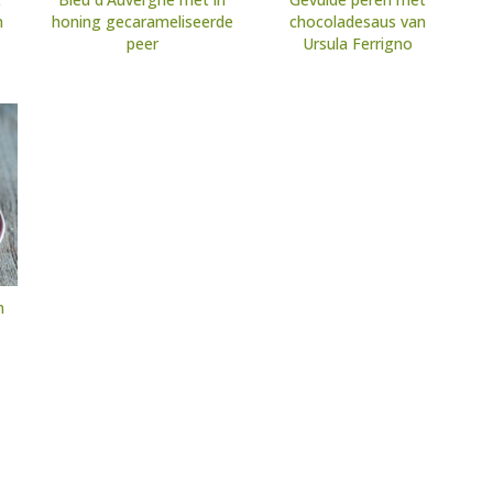
n
honing gecarameliseerde
chocoladesaus van
peer
Ursula Ferrigno
n