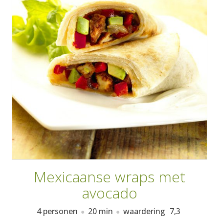
AANMELDEN
RECEPTEN
WEEKMENU'S
KOOKBOEKEN
Mexicaanse wraps met
avocado
4 personen
20 min
waardering
7,3