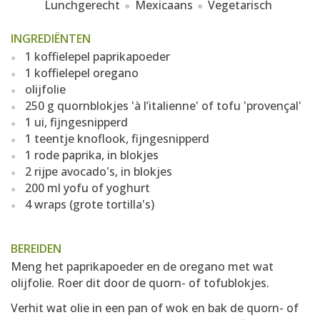
Lunchgerecht
Mexicaans
Vegetarisch
INGREDIËNTEN
1 koffielepel paprikapoeder
1 koffielepel oregano
olijfolie
250 g quornblokjes 'à l’italienne' of tofu 'provençal'
1 ui, fijngesnipperd
1 teentje knoflook, fijngesnipperd
1 rode paprika, in blokjes
2 rijpe avocado's, in blokjes
200 ml yofu of yoghurt
4 wraps (grote tortilla's)
BEREIDEN
Meng het paprikapoeder en de oregano met wat
olijfolie. Roer dit door de quorn- of tofublokjes.
Verhit wat olie in een pan of wok en bak de quorn- of