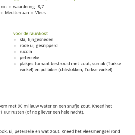
min
waardering
8,7
Mediterraan
Vlees
voor de rauwkost
sla, fijngesneden
rode ui, gesnipperd
rucola
peterselie
plakjes tomaat bestrooid met zout, sumak (Turkse
winkel) en pul biber (chilivlokken, Turkse winkel)
loem met 90 ml lauw water en een snufje zout. Kneed het
 uur rusten (of nog liever een hele nacht).
k, ui, peterselie en wat zout. Kneed het vleesmengsel rond