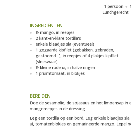
1 persoon
Lunchgerecht
INGREDIËNTEN
½ mango, in reepjes
2 kant-en-klare tortilla's
enkele blaadjes sla (eventueel)
1 gegaarde kipfilet (gebakken, gebraden,
gestoomd…), in reepjes of 4 plakjes kipfilet
(vleeswaar)
½ kleine rode ui, in halve ringen
1 pruimtomaat, in blokjes
BEREIDEN
Doe de sesamolie, de sojasaus en het limoensap in
mangoreepjes in de dressing.
Leg een tortilla op een bord. Leg enkele blaadjes sla
ui, tomatenblokjes en gemarineerde mango. Lepel no