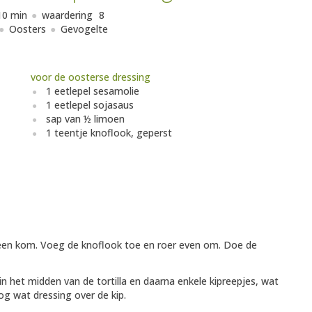
10 min
waardering
8
Oosters
Gevogelte
voor de oosterse dressing
1 eetlepel sesamolie
1 eetlepel sojasaus
sap van ½ limoen
1 teentje knoflook, geperst
 een kom. Voeg de knoflook toe en roer even om. Doe de
 in het midden van de tortilla en daarna enkele kipreepjes, wat
g wat dressing over de kip.