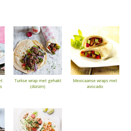
et
Turkse wrap met gehakt
Mexicaanse wraps met
us
(dürüm)
avocado