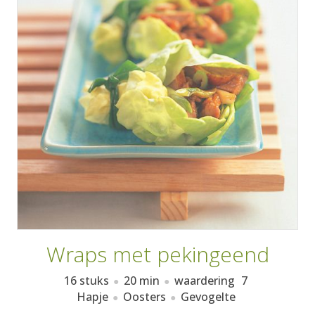
AANMELDEN
RECEPTEN
WEEKMENU'S
KOOKBOEKEN
Wraps met pekingeend
16 stuks
20 min
waardering
7
Hapje
Oosters
Gevogelte