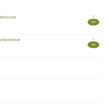
elmousse
TIP
n komkommer
TIP