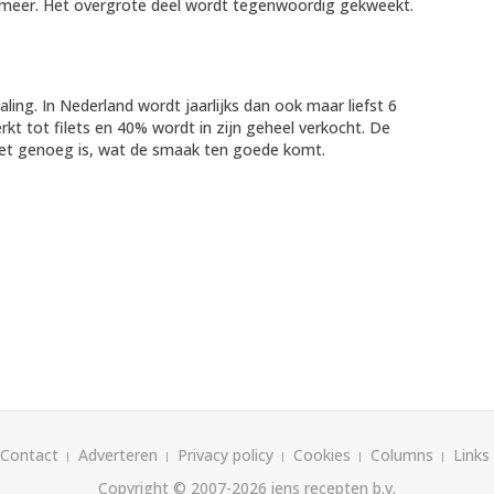
lmeer. Het overgrote deel wordt tegenwoordig gekweekt.
ing. In Nederland wordt jaarlijks dan ook maar liefst 6
rkt tot filets en 40% wordt in zijn geheel verkocht. De
 vet genoeg is, wat de smaak ten goede komt.
Contact
Adverteren
Privacy policy
Cookies
Columns
Links
Copyright © 2007-2026
iens recepten b.v.