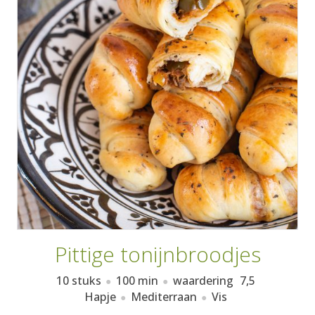
AANMELDEN
RECEPTEN
WEEKMENU'S
KOOKBOEKEN
Pittige tonijnbroodjes
10 stuks
100 min
waardering
7,5
Hapje
Mediterraan
Vis