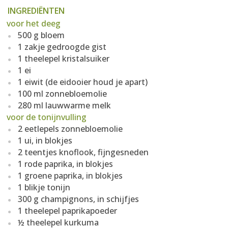
INGREDIËNTEN
voor het deeg
500 g bloem
1 zakje gedroogde gist
1 theelepel kristalsuiker
1 ei
1 eiwit (de eidooier houd je apart)
100 ml zonnebloemolie
280 ml lauwwarme melk
voor de tonijnvulling
2 eetlepels zonnebloemolie
1 ui, in blokjes
2 teentjes knoflook, fijngesneden
1 rode paprika, in blokjes
1 groene paprika, in blokjes
1 blikje tonijn
300 g champignons, in schijfjes
1 theelepel paprikapoeder
½ theelepel kurkuma