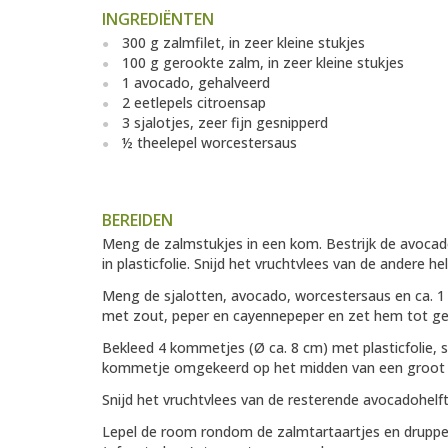
INGREDIËNTEN
300 g zalmfilet, in zeer kleine stukjes
100 g gerookte zalm, in zeer kleine stukjes
1 avocado, gehalveerd
2 eetlepels citroensap
3 sjalotjes, zeer fijn gesnipperd
½ theelepel worcestersaus
BEREIDEN
Meng de zalmstukjes in een kom. Bestrijk de avocado
in plasticfolie. Snijd het vruchtvlees van de andere h
Meng de sjalotten, avocado, worcestersaus en ca. 1 
met zout, peper en cayennepeper en zet hem tot geb
Bekleed 4 kommetjes (Ø ca. 8 cm) met plasticfolie, sc
kommetje omgekeerd op het midden van een groot b
Snijd het vruchtvlees van de resterende avocadohelft
Lepel de room rondom de zalmtartaartjes en druppel 