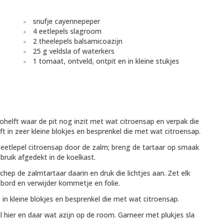
snufje cayennepeper
4 eetlepels slagroom
2 theelepels balsamicoazijn
25 g veldsla of waterkers
1 tomaat, ontveld, ontpit en in kleine stukjes
helft waar de pit nog inzit met wat citroensap en verpak die
elft in zeer kleine blokjes en besprenkel die met wat citroensap.
eetlepel citroensap door de zalm; breng de tartaar op smaak
ruik afgedekt in de koelkast.
hep de zalmtartaar daarin en druk die lichtjes aan. Zet elk
ord en verwijder kommetje en folie.
 in kleine blokjes en besprenkel die met wat citroensap.
hier en daar wat azijn op de room. Garneer met plukjes sla