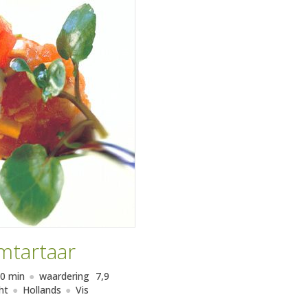
mtartaar
0 min
waardering
7,9
ht
Hollands
Vis