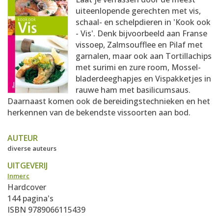
AANMELDEN
RECEPTEN
uiteenlopende gerechten met vis,
schaal- en schelpdieren in 'Kook ook
- Vis'. Denk bijvoorbeeld aan Franse
WEEKMENU'S
vissoep, Zalmsoufflee en Pilaf met
garnalen, maar ook aan Tortillachips
met surimi en zure room, Mossel-
KOOKBOEKEN
bladerdeeghapjes en Vispakketjes in
rauwe ham met basilicumsaus.
Daarnaast komen ook de bereidingstechnieken en het
herkennen van de bekendste vissoorten aan bod.
AUTEUR
diverse auteurs
UITGEVERIJ
Inmerc
Hardcover
144 pagina's
ISBN 9789066115439