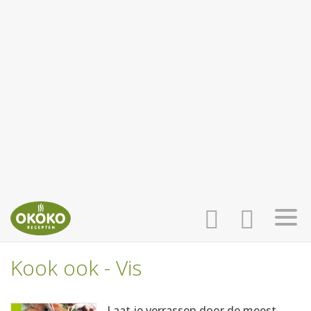
Kook ook - Vis
INLOGGEN
HOME
Laat je verrassen door de meest