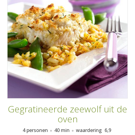
AANMELDEN
RECEPTEN
WEEKMENU'S
KOOKBOEKEN
Gegratineerde zeewolf uit de
oven
4 personen
40 min
waardering
6,9