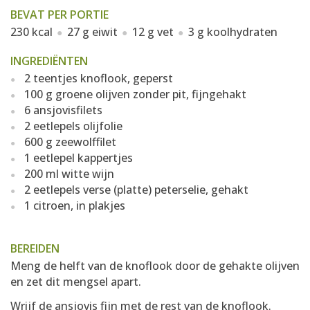
BEVAT PER PORTIE
230 kcal
27 g eiwit
12 g vet
3 g koolhydraten
INGREDIËNTEN
2 teentjes knoflook, geperst
100 g groene olijven zonder pit, fijngehakt
6 ansjovisfilets
2 eetlepels olijfolie
600 g zeewolffilet
1 eetlepel kappertjes
200 ml witte wijn
2 eetlepels verse (platte) peterselie, gehakt
1 citroen, in plakjes
BEREIDEN
Meng de helft van de knoflook door de gehakte olijven
en zet dit mengsel apart.
Wrijf de ansjovis fijn met de rest van de knoflook.