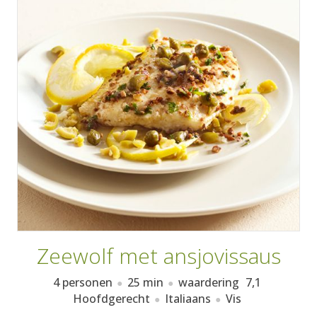
AANMELDEN
RECEPTEN
WEEKMENU'S
KOOKBOEKEN
Zeewolf met ansjovissaus
4 personen
25 min
waardering
7,1
Hoofdgerecht
Italiaans
Vis