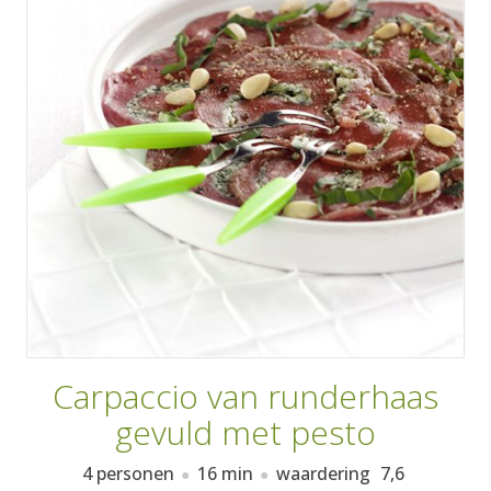
AANMELDEN
RECEPTEN
WEEKMENU'S
KOOKBOEKEN
Carpaccio van runderhaas
gevuld met pesto
4 personen
16 min
waardering
7,6