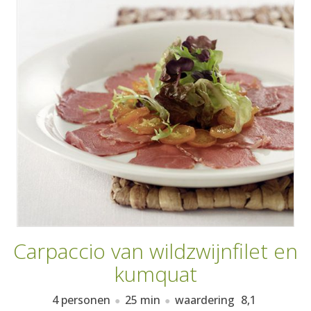
AANMELDEN
RECEPTEN
WEEKMENU'S
KOOKBOEKEN
Carpaccio van wildzwijnfilet en
kumquat
4 personen
25 min
waardering
8,1