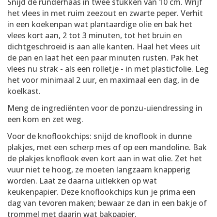
Snijd de runderhaas in twee stukken van 10 cm. Wrijf
het vlees in met ruim zeezout en zwarte peper. Verhit
in een koekenpan wat plantaardige olie en bak het
vlees kort aan, 2 tot 3 minuten, tot het bruin en
dichtgeschroeid is aan alle kanten. Haal het vlees uit
de pan en laat het een paar minuten rusten. Pak het
vlees nu strak - als een rolletje - in met plasticfolie. Leg
het voor minimaal 2 uur, en maximaal een dag, in de
koelkast.
Meng de ingrediënten voor de ponzu-uiendressing in
een kom en zet weg.
Voor de knoflookchips: snijd de knoflook in dunne
plakjes, met een scherp mes of op een mandoline. Bak
de plakjes knoflook even kort aan in wat olie. Zet het
vuur niet te hoog, ze moeten langzaam knapperig
worden. Laat ze daarna uitlekken op wat
keukenpapier. Deze knoflookchips kun je prima een
dag van tevoren maken; bewaar ze dan in een bakje of
trommel met daarin wat bakpapier.