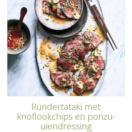
AANMELDEN
RECEPTEN
WEEKMENU'S
KOOKBOEKEN
Rundertataki met
knoflookchips en ponzu-
uiendressing