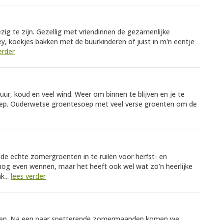
ezig te zijn. Gezellig met vriendinnen de gezamenlijke
y, koekjes bakken met de buurkinderen of juist in m'n eentje
erder
ur, koud en veel wind. Weer om binnen te blijven en je te
ep. Ouderwetse groentesoep met veel verse groenten om de
de echte zomergroenten in te ruilen voor herfst- en
s nog even wennen, maar het heeft ook wel wat zo’n heerlijke
k...
lees verder
landen. Na een paar spetterende zomermaanden komen we