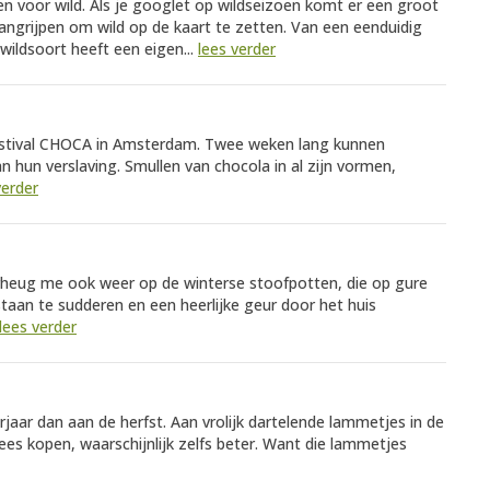
voor wild. Als je googlet op wildseizoen komt er een groot
aangrijpen om wild op de kaart te zetten. Van een eenduidig
 wildsoort heeft een eigen...
lees verder
estival CHOCA in Amsterdam. Twee weken lang kunnen
n hun verslaving. Smullen van chocola in al zijn vormen,
verder
erheug me ook weer op de winterse stoofpotten, die op gure
staan te sudderen en een heerlijke geur door het huis
lees verder
aar dan aan de herfst. Aan vrolijk dartelende lammetjes in de
ees kopen, waarschijnlijk zelfs beter. Want die lammetjes