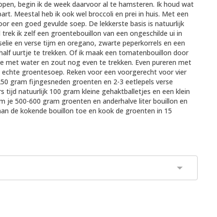
kopen, begin ik de week daarvoor al te hamsteren. Ik houd wat
rt. Meestal heb ik ook wel broccoli en prei in huis. Met een
oor een goed gevulde soep. De lekkerste basis is natuurlijk
trek ik zelf een groentebouillon van een ongeschilde ui in
selie en verse tijm en oregano, zwarte peperkorrels en een
 half uurtje te trekken. Of ik maak een tomatenbouillon door
ze met water en zout nog even te trekken. Even pureren met
en echte groentesoep. Reken voor een voorgerecht voor vier
 250 gram fijngesneden groenten en 2-3 eetlepels verse
tijd natuurlijk 100 gram kleine gehaktballetjes en een klein
em je 500-600 gram groenten en anderhalve liter bouillon en
 aan de kokende bouillon toe en kook de groenten in 15