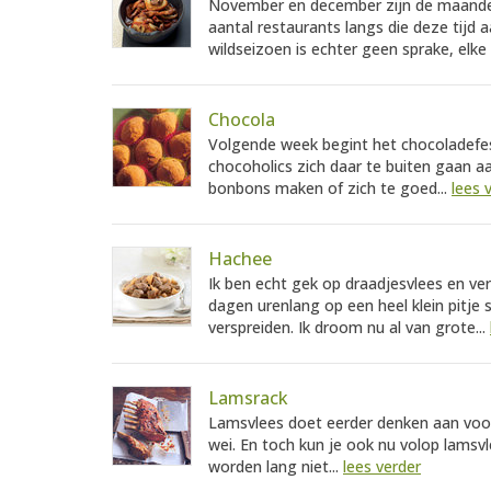
November en december zijn de maanden 
aantal restaurants langs die deze tijd 
wildseizoen is echter geen sprake, elke
Chocola
Volgende week begint het chocoladef
chocoholics zich daar te buiten gaan aa
bonbons maken of zich te goed...
lees 
Hachee
Ik ben echt gek op draadjesvlees en v
dagen urenlang op een heel klein pitje 
verspreiden. Ik droom nu al van grote...
Lamsrack
Lamsvlees doet eerder denken aan voorj
wei. En toch kun je ook nu volop lamsvl
worden lang niet...
lees verder