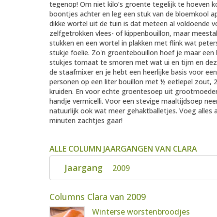
tegenop! Om niet kilo’s groente tegelijk te hoeven 
boontjes achter en leg een stuk van de bloemkool apa
dikke wortel uit de tuin is dat meteen al voldoende v
zelfgetrokken vlees- of kippenbouillon, maar meestal 
stukken en een wortel in plakken met flink wat peter
stukje foelie. Zo'n groentebouillon hoef je maar een
stukjes tomaat te smoren met wat ui en tijm en de
de staafmixer en je hebt een heerlijke basis voor e
personen op een liter bouillon met ½ eetlepel zout,
kruiden. En voor echte groentesoep uit grootmoeders 
handje vermicelli. Voor een stevige maaltijdsoep ne
natuurlijk ook wat meer gehaktballetjes. Voeg alles
minuten zachtjes gaar!
ALLE COLUMN JAARGANGEN VAN CLARA
Jaargang
2009
Columns Clara van 2009
Winterse worstenbroodjes