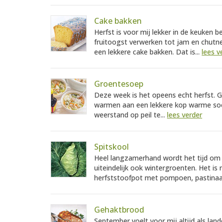
Cake bakken
Herfst is voor mij lekker in de keuken b
fruitoogst verwerken tot jam en chutne
een lekkere cake bakken. Dat is...
lees v
Groentesoep
Deze week is het opeens echt herfst. Gu
warmen aan een lekkere kop warme so
weerstand op peil te...
lees verder
Spitskool
Heel langzamerhand wordt het tijd om 
uiteindelijk ook wintergroenten. Het i
herfststoofpot met pompoen, pastinaa
Gehaktbrood
September voelt voor mij altijd als 