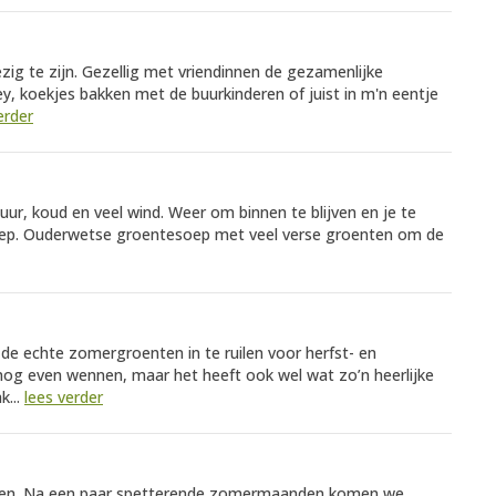
ezig te zijn. Gezellig met vriendinnen de gezamenlijke
y, koekjes bakken met de buurkinderen of juist in m'n eentje
erder
ur, koud en veel wind. Weer om binnen te blijven en je te
ep. Ouderwetse groentesoep met veel verse groenten om de
de echte zomergroenten in te ruilen voor herfst- en
s nog even wennen, maar het heeft ook wel wat zo’n heerlijke
k...
lees verder
landen. Na een paar spetterende zomermaanden komen we