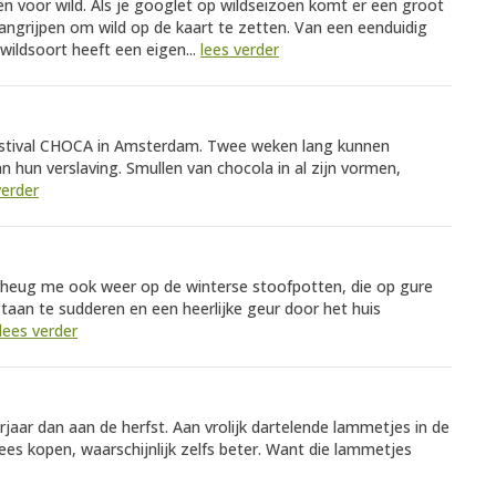
voor wild. Als je googlet op wildseizoen komt er een groot
aangrijpen om wild op de kaart te zetten. Van een eenduidig
 wildsoort heeft een eigen...
lees verder
estival CHOCA in Amsterdam. Twee weken lang kunnen
n hun verslaving. Smullen van chocola in al zijn vormen,
verder
erheug me ook weer op de winterse stoofpotten, die op gure
staan te sudderen en een heerlijke geur door het huis
lees verder
aar dan aan de herfst. Aan vrolijk dartelende lammetjes in de
ees kopen, waarschijnlijk zelfs beter. Want die lammetjes