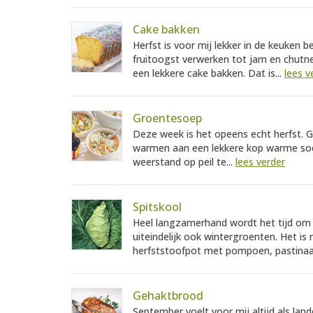
Cake bakken
Herfst is voor mij lekker in de keuken b
fruitoogst verwerken tot jam en chutne
een lekkere cake bakken. Dat is...
lees v
Groentesoep
Deze week is het opeens echt herfst. Gu
warmen aan een lekkere kop warme so
weerstand op peil te...
lees verder
Spitskool
Heel langzamerhand wordt het tijd om 
uiteindelijk ook wintergroenten. Het i
herfststoofpot met pompoen, pastinaa
Gehaktbrood
September voelt voor mij altijd als 