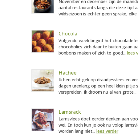
November en december zijn de maanden 
aantal restaurants langs die deze tijd 
wildseizoen is echter geen sprake, elke
Chocola
Volgende week begint het chocoladef
chocoholics zich daar te buiten gaan aa
bonbons maken of zich te goed...
lees 
Hachee
Ik ben echt gek op draadjesvlees en v
dagen urenlang op een heel klein pitje 
verspreiden. Ik droom nu al van grote...
Lamsrack
Lamsvlees doet eerder denken aan voorj
wei. En toch kun je ook nu volop lamsvl
worden lang niet...
lees verder