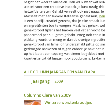
begint het weer te kriebelen. Dan wil ik weer wat le
uitstek voor een creatieve insteek. Je kunt rustig d
hetzelfde te eten. Gehakt verveelt ook niet gauw. Je
afwisselt met een lekkere Italiaanse gehaktsaus,
ham
is een heerlijk creatief gerecht, dat je elke smaak ku
en ingrediënten toe te voegen. Maak het gehakt wel
gehaktbrood tijdens het bakken veel vet en vocht lo
paneermeel per 500 gram gehakt. Voeg ook een ruim
plakkerig wordt en meng er dan de overige ingrediënt
gehaktbrood van lams- of rundergehakt pittig op s
gedroogde abrikozen of vijgen erdoor. Je bakt het i
op het laatst een topping van eieren losgeklopt me
kwartiertje tot dit laagje mooi goudbruin is. Lekker 
ALLE COLUMN JAARGANGEN VAN CLARA
Jaargang
2009
Columns Clara van 2009
Winterse worstenbroodjes