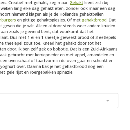
ukers. Creatief met gehakt, zeg maar.
Gehakt
leent zich bij
rie weken lang elke dag gehakt eten, zonder ook maar een dag
 hoort niemand klagen als je de Hollandse gehaktballen
burgers
en pittige gehaktspiesjes. Of met
gehaktbrood
. Dat
nt geven die je wilt. Alleen al door steeds weer andere kruiden
 aan zoals je gewend bent, dat voorkomt dat het
slaat. Dus met 1 ei en 1 sneetje geweekt brood of 3 eetlepels
e theelepel zout toe. Kneed het gehakt door tot het
en door. Ik ben zelf gek op bobotie. Dat is een Zuid-Afrikaans
maak gebracht met kerriepoeder en met appel, amandelen en
n een ovenschaal of taartvorm in de oven gaar en schenkt er
t yoghurt over. Daarna bak je het gehaktbrood nog een
met gele rijst en roergebakken spinazie.