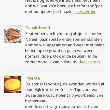
Het is nog even wennen, maar het heeft
ook wel wat zo’n heerlijke herfststoofpot
met pompoen, pastinaak...
lees verder
Gehaktbrood
September voelt voor mij altijd als landen.
Na een paar spetterende zomermaanden
komen we langzamerhand weer met beide
benen op de grond en gaan we weer
normaal doen. Ook in de keuken. In de
zomer houd ik van culinaire...
lees verder
Polenta
De zomer is voorbij, de avonden worden al
duidelijk korter en frisser. Tijd voor wat
zwaardere kost. Polenta bijvoorbeeld! Een
hartverwar-
mende en stevige maïspap, die tot voor