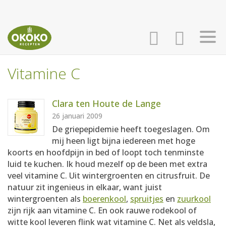
Vitamine C
INLOGGEN
HOME
Clara ten Houte de Lange
AANMELDEN
RECEPTEN
26 januari 2009
De griepepidemie heeft toegeslagen. Om
mij heen ligt bijna iedereen met hoge
WEEKMENU'S
koorts en hoofdpijn in bed of loopt toch tenminste
luid te kuchen. Ik houd mezelf op de been met extra
veel vitamine C. Uit wintergroenten en citrusfruit. De
KOOKBOEKEN
natuur zit ingenieus in elkaar, want juist
wintergroenten als
boerenkool
,
spruitjes
en
zuurkool
zijn rijk aan vitamine C. En ook rauwe rodekool of
witte kool leveren flink wat vitamine C. Net als veldsla,