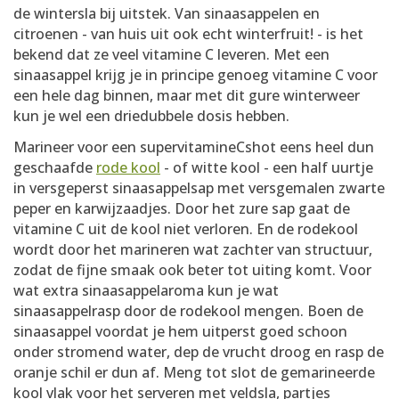
de wintersla bij uitstek. Van sinaasappelen en
citroenen - van huis uit ook echt winterfruit! - is het
bekend dat ze veel vitamine C leveren. Met een
sinaasappel krijg je in principe genoeg vitamine C voor
een hele dag binnen, maar met dit gure winterweer
kun je wel een driedubbele dosis hebben.
Marineer voor een supervitamineCshot eens heel dun
geschaafde
rode kool
- of witte kool - een half uurtje
in versgeperst sinaasappelsap met versgemalen zwarte
peper en karwijzaadjes. Door het zure sap gaat de
vitamine C uit de kool niet verloren. En de rodekool
wordt door het marineren wat zachter van structuur,
zodat de fijne smaak ook beter tot uiting komt. Voor
wat extra sinaasappelaroma kun je wat
sinaasappelrasp door de rodekool mengen. Boen de
sinaasappel voordat je hem uitperst goed schoon
onder stromend water, dep de vrucht droog en rasp de
oranje schil er dun af. Meng tot slot de gemarineerde
kool vlak voor het serveren met veldsla, partjes