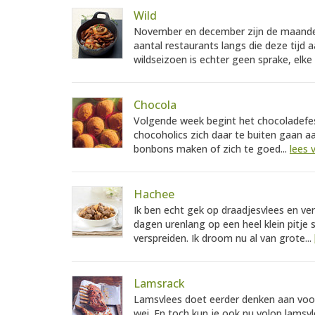
Wild
November en december zijn de maanden 
aantal restaurants langs die deze tijd 
wildseizoen is echter geen sprake, elke
Chocola
Volgende week begint het chocoladef
chocoholics zich daar te buiten gaan aa
bonbons maken of zich te goed...
lees 
Hachee
Ik ben echt gek op draadjesvlees en v
dagen urenlang op een heel klein pitje 
verspreiden. Ik droom nu al van grote...
Lamsrack
Lamsvlees doet eerder denken aan voorj
wei. En toch kun je ook nu volop lamsvl