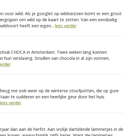
voor wild. Als je googlet op wildseizoen komt er een groot
aangrijpen om wild op de kaart te zetten. Van een eenduidig
 wildsoort heeft een eigen...
lees verder
estival CHOCA in Amsterdam. Twee weken lang kunnen
n hun verslaving. Smullen van chocola in al zijn vormen,
verder
erheug me ook weer op de winterse stoofpotten, die op gure
staan te sudderen en een heerlijke geur door het huis
lees verder
aar dan aan de herfst. Aan vrolijk dartelende lammetjes in de
ees kopen, waarschijnlijk zelfs beter. Want die lammetjes