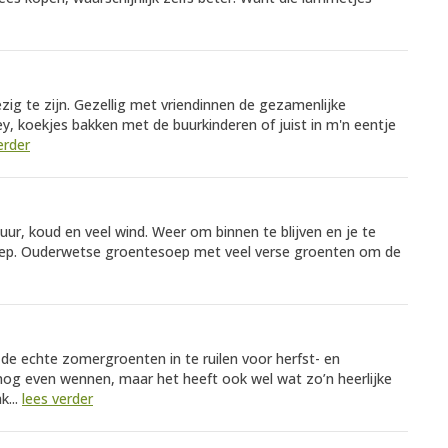
ezig te zijn. Gezellig met vriendinnen de gezamenlijke
y, koekjes bakken met de buurkinderen of juist in m'n eentje
erder
ur, koud en veel wind. Weer om binnen te blijven en je te
ep. Ouderwetse groentesoep met veel verse groenten om de
de echte zomergroenten in te ruilen voor herfst- en
s nog even wennen, maar het heeft ook wel wat zo’n heerlijke
k...
lees verder