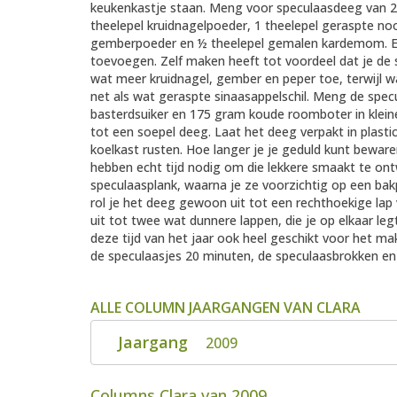
keukenkastje staan. Meng voor speculaasdeeg van 2
theelepel kruidnagelpoeder, 1 theelepel geraspte no
gemberpoeder en ½ theelepel gemalen kardemom. Ev
toevoegen. Zelf maken heeft tot voordeel dat je de s
wat meer kruidnagel, gember en peper toe, terwijl w
net als wat geraspte sinaasappelschil. Meng de spec
basterdsuiker en 175 gram koude roomboter in kleine
tot een soepel deeg. Laat het deeg verpakt in plastic
koelkast rusten. Hoe langer je je geduld kunt bewaren
hebben echt tijd nodig om die lekkere smaakt te ontw
speculaasplank, waarna je ze voorzichtig op een bakp
rol je het deeg gewoon uit tot een rechthoekige lap 
uit tot twee wat dunnere lappen, die je op elkaar leg
deze tijd van het jaar ook heel geschikt voor het m
de speculaasjes 20 minuten, de speculaasbrokken en
ALLE COLUMN JAARGANGEN VAN CLARA
Jaargang
2009
Columns Clara van 2009