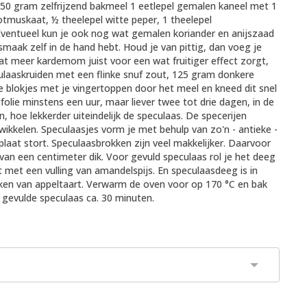
50 gram zelfrijzend bakmeel 1 eetlepel gemalen kaneel met 1
otmuskaat, ½ theelepel witte peper, 1 theelepel
entueel kun je ook nog wat gemalen koriander en anijszaad
maak zelf in de hand hebt. Houd je van pittig, dan voeg je
at meer kardemom juist voor een wat fruitiger effect zorgt,
ulaaskruiden met een flinke snuf zout, 125 gram donkere
 blokjes met je vingertoppen door het meel en kneed dit snel
folie minstens een uur, maar liever twee tot drie dagen, in de
, hoe lekkerder uiteindelijk de speculaas. De specerijen
ikkelen. Speculaasjes vorm je met behulp van zo'n - antieke -
laat stort. Speculaasbrokken zijn veel makkelijker. Daarvoor
van een centimeter dik. Voor gevuld speculaas rol je het deeg
t met een vulling van amandelspijs. En speculaasdeeg is in
aken van appeltaart. Verwarm de oven voor op 170 °C en bak
 gevulde speculaas ca. 30 minuten.