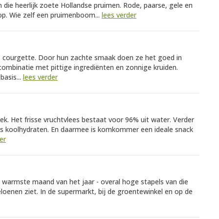
n die heerlijk zoete Hollandse pruimen. Rode, paarse, gele en
lop. Wie zelf een pruimenboom...
lees verder
als courgette. Door hun zachte smaak doen ze het goed in
 combinatie met pittige ingrediënten en zonnige kruiden.
basis...
lees verder
ek. Het frisse vruchtvlees bestaat voor 96% uit water. Verder
lijks koolhydraten. En daarmee is komkommer een ideale snack
er
de warmste maand van het jaar - overal hoge stapels van die
oenen ziet. In de supermarkt, bij de groentewinkel en op de