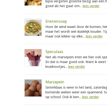
bijna vergeten groente bezig aan een h
goed als het gaat om...
lees verder
Erwtensoep
Hoor de wind waait door de bomen, hier 
maar het wordt wel duidelijk kouder. Ti
maar ook lekker op elke...
lees verder
Speculaas
Net als marsepein eten we hier ook spec
En dat is maar goed ook. Want ik weet 
kruidnootjes...
lees verder
Marsepein
Sinterklaas is weer in het land, zate
komende weken weer een spannend. Scho
op school. Ook ik ben...
lees verder