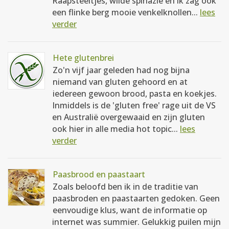
Raapsteeltjes, wilde spinazie en ik zag ook
een flinke berg mooie venkelknollen...
lees
verder
Hete glutenbrei
Zo'n vijf jaar geleden had nog bijna
niemand van gluten gehoord en at
iedereen gewoon brood, pasta en koekjes.
Inmiddels is de 'gluten free' rage uit de VS
en Australië overgewaaid en zijn gluten
ook hier in alle media hot topic...
lees
verder
Paasbrood en paastaart
Zoals beloofd ben ik in de traditie van
paasbroden en paastaarten gedoken. Geen
eenvoudige klus, want de informatie op
internet was summier. Gelukkig puilen mijn