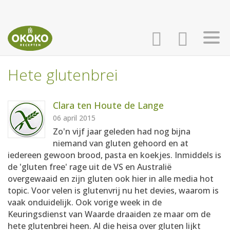
Hete glutenbrei
INLOGGEN
HOME
Clara ten Houte de Lange
AANMELDEN
RECEPTEN
06 april 2015
Zo'n vijf jaar geleden had nog bijna
niemand van gluten gehoord en at
WEEKMENU'S
iedereen gewoon brood, pasta en koekjes. Inmiddels is
de 'gluten free' rage uit de VS en Australië
overgewaaid en zijn gluten ook hier in alle media hot
KOOKBOEKEN
topic. Voor velen is glutenvrij nu het devies, waarom is
vaak onduidelijk. Ook vorige week in de
Keuringsdienst van Waarde draaiden ze maar om de
hete glutenbrei heen. Al die heisa over gluten lijkt