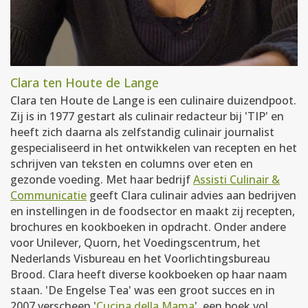
Clara ten Houte de Lange
Clara ten Houte de Lange is een culinaire duizendpoot.
Zij is in 1977 gestart als culinair redacteur bij 'TIP' en
heeft zich daarna als zelfstandig culinair journalist
gespecialiseerd in het ontwikkelen van recepten en het
schrijven van teksten en columns over eten en
gezonde voeding. Met haar bedrijf
Assisti Culinair &
Communicatie
geeft Clara culinair advies aan bedrijven
en instellingen in de foodsector en maakt zij recepten,
brochures en kookboeken in opdracht. Onder andere
voor Unilever, Quorn, het Voedingscentrum, het
Nederlands Visbureau en het Voorlichtingsbureau
Brood. Clara heeft diverse kookboeken op haar naam
staan. 'De Engelse Tea' was een groot succes en in
2007 verscheen '
Cucina della Mama
', een boek vol