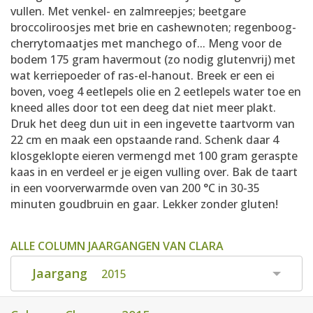
vullen. Met venkel- en zalmreepjes; beetgare
broccoliroosjes met brie en cashewnoten; regenboog-
cherrytomaatjes met manchego of... Meng voor de
bodem 175 gram havermout (zo nodig glutenvrij) met
wat kerriepoeder of ras-el-hanout. Breek er een ei
boven, voeg 4 eetlepels olie en 2 eetlepels water toe en
kneed alles door tot een deeg dat niet meer plakt.
Druk het deeg dun uit in een ingevette taartvorm van
22 cm en maak een opstaande rand. Schenk daar 4
klosgeklopte eieren vermengd met 100 gram geraspte
kaas in en verdeel er je eigen vulling over. Bak de taart
in een voorverwarmde oven van 200 °C in 30-35
minuten goudbruin en gaar. Lekker zonder gluten!
ALLE COLUMN JAARGANGEN VAN CLARA
Jaargang
2015