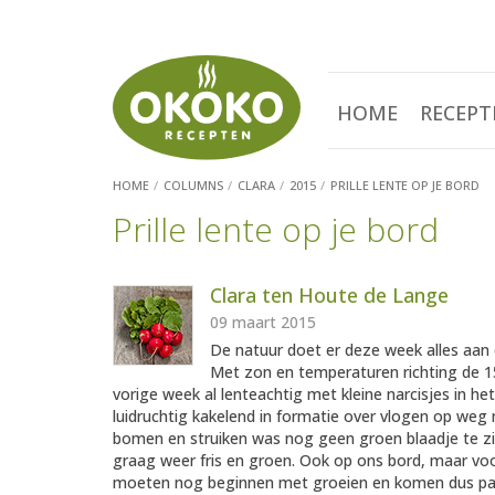
HOME
RECEPT
HOME
COLUMNS
CLARA
2015
PRILLE LENTE OP JE BORD
Prille lente op je bord
Clara ten Houte de Lange
09 maart 2015
De natuur doet er deze week alles aan 
Met zon en temperaturen richting de 1
vorige week al lenteachtig met kleine narcisjes in h
luidruchtig kakelend in formatie over vlogen op weg
bomen en struiken was nog geen groen blaadje te zien
graag weer fris en groen. Ook op ons bord, maar vo
moeten nog beginnen met groeien en komen dus pas e