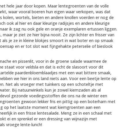
 het hele jaar door kopen. Maar lentegroenten van de volle
arkt, waar vooral boeren hun eigen waar verkopen, was dat
ls kolen, wortels, bieten en andere knollen voerden er nog de
h ook al hier en daar kleurige radijsjes en andere kleurige
 maar ik zag nu ook gele en oranje exemplaren ertussen liggen.
ar je ziet ze hier bijna nooit. Ze zijn lichter en frisser van
t als je ze in kleine blokjes smoort in wat boter en op smaak
ensap en er tot slot wat fijngehakte peterselie of bieslook
 mache en pissenlit, voor in de groene salade waarmee de
 staat voor veldsla en dat is echt de slasoort voor dit
gekartelde paardenbloemblaadjes met een wat bittere smaak,
hebben we hier in ons land niets aan. Voor een beetje lente op
n. Net als vroeger met tuinkers op een schoteltje met
ater. Bij natuurwinkels kun je zowel kiemzaden als al
evol gezonde voedingsstoffen die ons na de winter een
emgroenten gewoon lekker fris en pittig op een boterham met
voeg op het laatste moment wat kiemgroenten aan een
erlijk in een frisse lentesalade. Meng ze in een schaal met
ookt ei en sprenkel er een dressing van wijnazijn met
ls vroege lente-lunch!