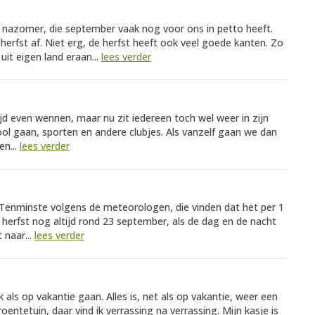
jke nazomer, die september vaak nog voor ons in petto heeft.
rfst af. Niet erg, de herfst heeft ook veel goede kanten. Zo
it eigen land eraan...
lees verder
jd even wennen, maar nu zit iedereen toch wel weer in zijn
ol gaan, sporten en andere clubjes. Als vanzelf gaan we dan
n...
lees verder
. Tenminste volgens de meteorologen, die vinden dat het per 1
 herfst nog altijd rond 23 september, als de dag en de nacht
 naar...
lees verder
 als op vakantie gaan. Alles is, net als op vakantie, weer een
oentetuin, daar vind ik verrassing na verrassing. Mijn kasje is