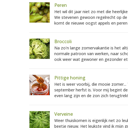
Peren
Het wil dit jaar niet zo met die heerli
We stevenen gewoon regelrecht op de he
komt de nieuwe oogst appels en peren u
Broccoli
Na zo'n lange zomervakantie is het alti
normale patroon van werken, naar scho
ook weer wat gewoner en gezonder ete
Pittige honing
Het is weer voorbij, die mooie zomer..
september herfst is. Voor mij begint de
even lang zijn en de zon zich terugtrekt
Verveine
Weer thuiskomen is eigenlijk net zo leuk
beetje nieuw. Het leukste vind ik mijn gr