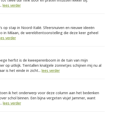
tot twee uur flink door en praten intussen lekker bij.
..
lees verder
s op stap in Noord-Italië. Sfeersnuiven en nieuwe ideeën
in Milaan, de wereldtentoonstelling die deze keer geheel
ees verder
roege herfst is de kweeperenboom in de tuin van mijn
r op uitkijk. Tientallen knalgele zonnetjes schijnen mij nu al
 is het einde in zicht...
lees verder
oen ik het onderwerp voor deze column aan het bedenken
over schol binnen. Een bijna vergeten visje! Jammer, want
..
lees verder