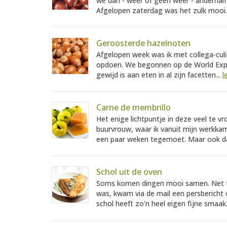
we dan - weer of geen weer - anderhalf 
Afgelopen zaterdag was het zulk mooi.
Geroosterde hazelnoten
Afgelopen week was ik met collega-culi'
opdoen. We begonnen op de World Expo 
gewijd is aan eten in al zijn facetten...
l
Carne de membrillo
Het enige lichtpuntje in deze veel te v
buurvrouw, waar ik vanuit mijn werkkame
een paar weken tegemoet. Maar ook daar
Schol uit de oven
Soms komen dingen mooi samen. Net t
was, kwam via de mail een persbericht 
schol heeft zo'n heel eigen fijne smaak.