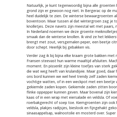
Natuurlijk, je kunt tegenwoordig bijna alle groenten
grond zijn er gewoon nog niet. In Bergerac op de m
heel duidelijk te zien. De winterse bewaargroenten a
boventoon. Maar tussen al dat wintergroen zag je toc
knolletjes. Deze navets zijn meestal wit met paars,
In Nederland noemen we deze groente meiknolletjes, ma
smaak dan de winterse knollen. Ik vind ze het lekkers
brengt met zout, versgemalen peper, een beetje citro
door schept. Heerlijk bij gebakken vis.
Verder zag ik bij bijna elke kraam grote bakken met
Fransen steevast hun warme maaltijd afsluiten. Mache
moment. En pissenlit zijn kleine toefjes van sterk 
die wat weg heeft van krulandijvie. Maar goed, daar 
ons bord kunnen we wel heel trendy zelf zaden kieme
vochtige watten, of in een weckpot met een beetje w
gekiemde zaden kopen. Gekiemde zaden zitten boord
flinke oppepper kunnen geven. Maar bovenal zijn ki
kaas of in een wrap met eiersalade en veldsla. Of 
roerbakgerecht of soep toe. Kiemgroenten zijn ook he
veldsla, plakjes radijsjes, bieslook en fijngehakt gek
sinaasappelsap, walnootolie en mosterd over. Super a