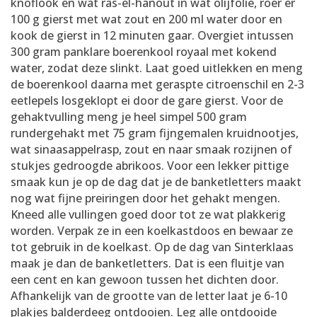
knoflook en wat ras-el-hanout in wat olijfolie, roer er
100 g gierst met wat zout en 200 ml water door en
kook de gierst in 12 minuten gaar. Overgiet intussen
300 gram panklare boerenkool royaal met kokend
water, zodat deze slinkt. Laat goed uitlekken en meng
de boerenkool daarna met geraspte citroenschil en 2-3
eetlepels losgeklopt ei door de gare gierst. Voor de
gehaktvulling meng je heel simpel 500 gram
rundergehakt met 75 gram fijngemalen kruidnootjes,
wat sinaasappelrasp, zout en naar smaak rozijnen of
stukjes gedroogde abrikoos. Voor een lekker pittige
smaak kun je op de dag dat je de banketletters maakt
nog wat fijne preiringen door het gehakt mengen.
Kneed alle vullingen goed door tot ze wat plakkerig
worden. Verpak ze in een koelkastdoos en bewaar ze
tot gebruik in de koelkast. Op de dag van Sinterklaas
maak je dan de banketletters. Dat is een fluitje van
een cent en kan gewoon tussen het dichten door.
Afhankelijk van de grootte van de letter laat je 6-10
plakjes balderdeeg ontdooien. Leg alle ontdooide