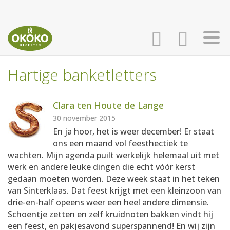
Hartige banketletters
INLOGGEN
HOME
Clara ten Houte de Lange
AANMELDEN
RECEPTEN
30 november 2015
En ja hoor, het is weer december! Er staat
ons een maand vol feesthectiek te
WEEKMENU'S
wachten. Mijn agenda puilt werkelijk helemaal uit met
werk en andere leuke dingen die echt vóór kerst
gedaan moeten worden. Deze week staat in het teken
KOOKBOEKEN
van Sinterklaas. Dat feest krijgt met een kleinzoon van
drie-en-half opeens weer een heel andere dimensie.
Schoentje zetten en zelf kruidnoten bakken vindt hij
een feest, en pakjesavond superspannend! En wij zijn