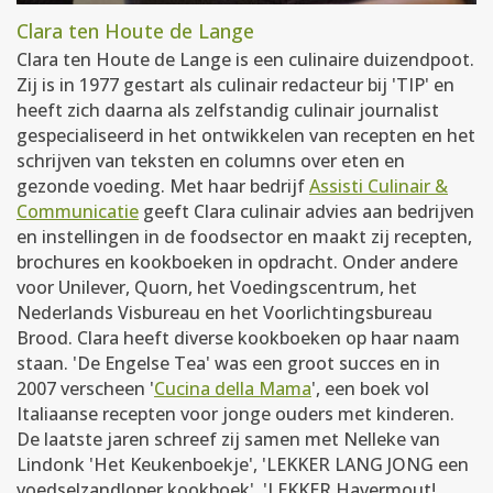
Clara ten Houte de Lange
Clara ten Houte de Lange is een culinaire duizendpoot.
Zij is in 1977 gestart als culinair redacteur bij 'TIP' en
heeft zich daarna als zelfstandig culinair journalist
gespecialiseerd in het ontwikkelen van recepten en het
schrijven van teksten en columns over eten en
gezonde voeding. Met haar bedrijf
Assisti Culinair &
Communicatie
geeft Clara culinair advies aan bedrijven
en instellingen in de foodsector en maakt zij recepten,
brochures en kookboeken in opdracht. Onder andere
voor Unilever, Quorn, het Voedingscentrum, het
Nederlands Visbureau en het Voorlichtingsbureau
Brood. Clara heeft diverse kookboeken op haar naam
staan. 'De Engelse Tea' was een groot succes en in
2007 verscheen '
Cucina della Mama
', een boek vol
Italiaanse recepten voor jonge ouders met kinderen.
De laatste jaren schreef zij samen met Nelleke van
Lindonk 'Het Keukenboekje', 'LEKKER LANG JONG een
voedselzandloper kookboek', 'LEKKER Havermout!