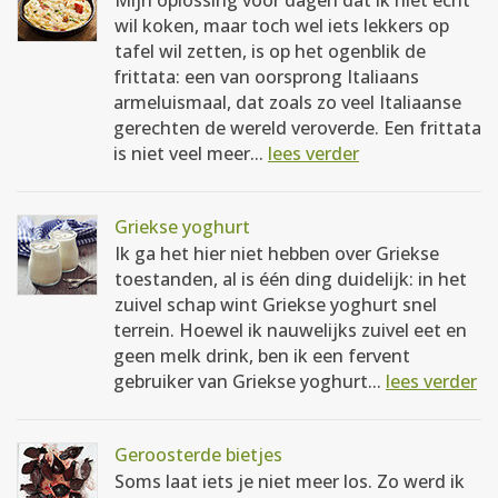
Mijn oplossing voor dagen dat ik niet echt
wil koken, maar toch wel iets lekkers op
tafel wil zetten, is op het ogenblik de
frittata: een van oorsprong Italiaans
armeluismaal, dat zoals zo veel Italiaanse
gerechten de wereld veroverde. Een frittata
is niet veel meer...
lees verder
Griekse yoghurt
Ik ga het hier niet hebben over Griekse
toestanden, al is één ding duidelijk: in het
zuivel schap wint Griekse yoghurt snel
terrein. Hoewel ik nauwelijks zuivel eet en
geen melk drink, ben ik een fervent
gebruiker van Griekse yoghurt...
lees verder
Geroosterde bietjes
Soms laat iets je niet meer los. Zo werd ik