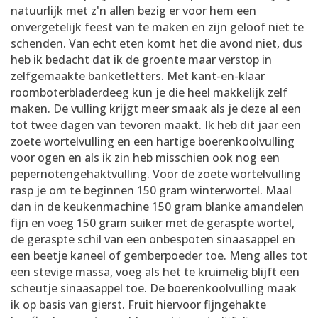
natuurlijk met z'n allen bezig er voor hem een
onvergetelijk feest van te maken en zijn geloof niet te
schenden. Van echt eten komt het die avond niet, dus
heb ik bedacht dat ik de groente maar verstop in
zelfgemaakte banketletters. Met kant-en-klaar
roomboterbladerdeeg kun je die heel makkelijk zelf
maken. De vulling krijgt meer smaak als je deze al een
tot twee dagen van tevoren maakt. Ik heb dit jaar een
zoete wortelvulling en een hartige boerenkoolvulling
voor ogen en als ik zin heb misschien ook nog een
pepernotengehaktvulling. Voor de zoete wortelvulling
rasp je om te beginnen 150 gram winterwortel. Maal
dan in de keukenmachine 150 gram blanke amandelen
fijn en voeg 150 gram suiker met de geraspte wortel,
de geraspte schil van een onbespoten sinaasappel en
een beetje kaneel of gemberpoeder toe. Meng alles tot
een stevige massa, voeg als het te kruimelig blijft een
scheutje sinaasappel toe. De boerenkoolvulling maak
ik op basis van gierst. Fruit hiervoor fijngehakte