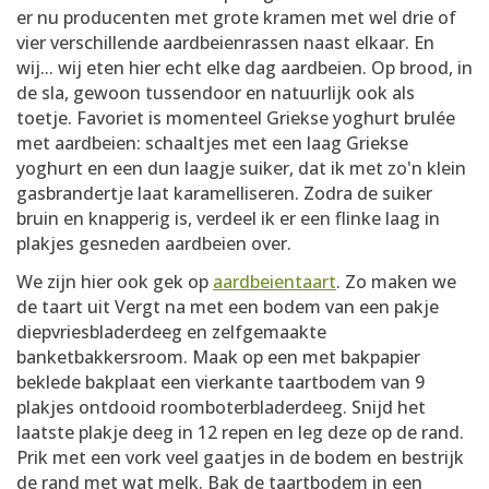
er nu producenten met grote kramen met wel drie of
vier verschillende aardbeienrassen naast elkaar. En
wij... wij eten hier echt elke dag aardbeien. Op brood, in
de sla, gewoon tussendoor en natuurlijk ook als
toetje. Favoriet is momenteel Griekse yoghurt brulée
met aardbeien: schaaltjes met een laag Griekse
yoghurt en een dun laagje suiker, dat ik met zo'n klein
gasbrandertje laat karamelliseren. Zodra de suiker
bruin en knapperig is, verdeel ik er een flinke laag in
plakjes gesneden aardbeien over.
We zijn hier ook gek op
aardbeientaart
. Zo maken we
de taart uit Vergt na met een bodem van een pakje
diepvriesbladerdeeg en zelfgemaakte
banketbakkersroom. Maak op een met bakpapier
beklede bakplaat een vierkante taartbodem van 9
plakjes ontdooid roomboterbladerdeeg. Snijd het
laatste plakje deeg in 12 repen en leg deze op de rand.
Prik met een vork veel gaatjes in de bodem en bestrijk
de rand met wat melk. Bak de taartbodem in een