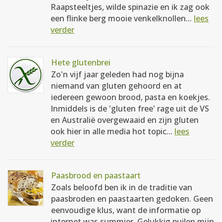
Raapsteeltjes, wilde spinazie en ik zag ook
een flinke berg mooie venkelknollen...
lees
verder
Hete glutenbrei
Zo'n vijf jaar geleden had nog bijna
niemand van gluten gehoord en at
iedereen gewoon brood, pasta en koekjes.
Inmiddels is de 'gluten free' rage uit de VS
en Australië overgewaaid en zijn gluten
ook hier in alle media hot topic...
lees
verder
Paasbrood en paastaart
Zoals beloofd ben ik in de traditie van
paasbroden en paastaarten gedoken. Geen
eenvoudige klus, want de informatie op
internet was summier. Gelukkig puilen mijn