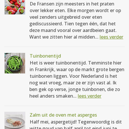
De Fransen zijn meesters in het praten
over lekker eten. Elke morgen wordt er op
veel zenders uitgebreid over eten
gediscussieerd. Tien tegen één, dat het
deze maand vooral over aardbeien gaat.
Want we zitten hier al midden...
lees verder
Tuinbonentijd
Het is weer tuinbonentijd. Tenminste hier
in Frankrijk, waar op de markt grote bergen
tuinbonen liggen. Voor Nederland is het
nog wat vroeg, maar ze er zijn vast al. Ik
ben gek op verse, jonge tuinbonen, die zo
heel anders smaken...
lees verder
Zalm uit de oven met asperges
Half mei, aspergetijd! Tegenwoordig is dit
witte goud van half april tot eind juni te