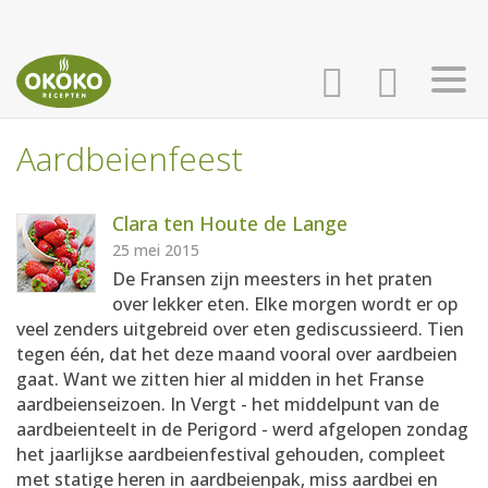
Aardbeienfeest
INLOGGEN
HOME
Clara ten Houte de Lange
AANMELDEN
RECEPTEN
25 mei 2015
De Fransen zijn meesters in het praten
over lekker eten. Elke morgen wordt er op
WEEKMENU'S
veel zenders uitgebreid over eten gediscussieerd. Tien
tegen één, dat het deze maand vooral over aardbeien
gaat. Want we zitten hier al midden in het Franse
KOOKBOEKEN
aardbeienseizoen. In Vergt - het middelpunt van de
aardbeienteelt in de Perigord - werd afgelopen zondag
het jaarlijkse aardbeienfestival gehouden, compleet
met statige heren in aardbeienpak, miss aardbei en