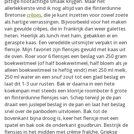
pittige nootachtige smaak krijgen. Maar het
allerlekkerste vind ik nog altijd van die flinterdunne
Bretonse
crêpes
, die je kunt inzetten voor zowel zoete
als hartige verrassingen. Bijvoorbeeld voor het maken
van gevulde crêpes, die in Frankrijk dan weer galettes
heten. Heerlijk als lunch met ham, gebakken ei en
geraspte kaas. Een veredelde uitsmijter verpakt in een
flensje. Mijn favoriet zijn flensjes gevuld met kaas uit
de oven. Roer voor 6 flensjes een beslag van 250 gram
boekweitmeel (of half boekweitmeel, half bloem als je
alleen boekweitmeel te heftig vindt) met 250 ml melk,
250 ml water en een snuf zout tot een glad beslag en
laat dit 1-3 uur rusten. Bak er daarna in een hete
koekenpan met steeds een klontje roomboter 6 grote
en flinterdunne flensjes van. Schep terwijl je de pan
draait een juslepel beslag in de pan en laat het beslag
snel over de panbodem uitvloeien. Bak tot de
bovenkant bijna droog is, keer het flensje met een
spatel en bak ook de onderkant goudbruin. Bestrijk de
flensjes in het midden met crème fraîche, Griekse