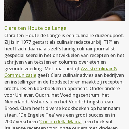
Clara ten Houte de Lange
Clara ten Houte de Lange is een culinaire duizendpoot.
Zij is in 1977 gestart als culinair redacteur bij 'TIP' en
heeft zich daarna als zelfstandig culinair journalist
gespecialiseerd in het ontwikkelen van recepten en het
schrijven van teksten en columns over eten en
gezonde voeding. Met haar bedrijf
Assisti Culinair &
Communicatie
geeft Clara culinair advies aan bedrijven
en instellingen in de foodsector en maakt zij recepten,
brochures en kookboeken in opdracht. Onder andere
voor Unilever, Quorn, het Voedingscentrum, het
Nederlands Visbureau en het Voorlichtingsbureau
Brood. Clara heeft diverse kookboeken op haar naam
staan. 'De Engelse Tea' was een groot succes en in
2007 verscheen '
Cucina della Mama
', een boek vol
Italiaanse recepten voor jonge ouders met kinderen.