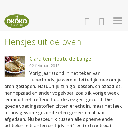
Flensjes uit de oven
INLOGGEN
HOME
Clara ten Houte de Lange
AANMELDEN
RECEPTEN
02 februari 2015
Vorig jaar stond in het teken van
superfoods, je werd er letterlijk mee om je
WEEKMENU'S
oren geslagen. Natuurlijk zijn gojibessen, chiazaadjes,
hennepzaad en ander vogelvoer, zoals ik vorige week
iemand heel treffend hoorde zeggen, gezond. Die
KOOKBOEKEN
goede voedingsstoffen zitten er echt in, maar het leek
of ons gewone gezonde eten geheel en al had
afgedaan. Nu bespeur ik tussen alle ophemelende
artikelen in kranten en tijdschriften toch ook wat