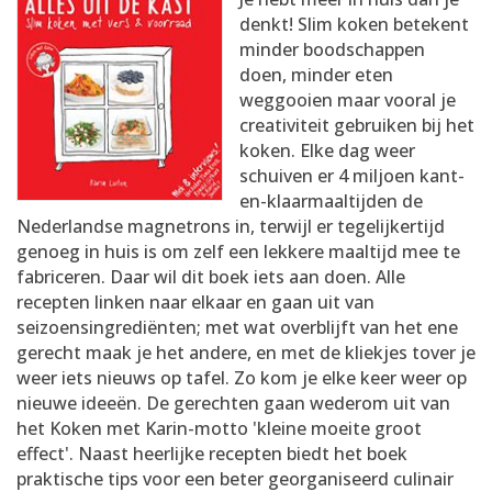
AANMELDEN
RECEPTEN
denkt! Slim koken betekent
minder boodschappen
doen, minder eten
WEEKMENU'S
weggooien maar vooral je
creativiteit gebruiken bij het
koken. Elke dag weer
KOOKBOEKEN
schuiven er 4 miljoen kant-
en-klaarmaaltijden de
Nederlandse magnetrons in, terwijl er tegelijkertijd
genoeg in huis is om zelf een lekkere maaltijd mee te
fabriceren. Daar wil dit boek iets aan doen. Alle
recepten linken naar elkaar en gaan uit van
seizoensingrediënten; met wat overblijft van het ene
gerecht maak je het andere, en met de kliekjes tover je
weer iets nieuws op tafel. Zo kom je elke keer weer op
nieuwe ideeën. De gerechten gaan wederom uit van
het Koken met Karin-motto 'kleine moeite groot
effect'. Naast heerlijke recepten biedt het boek
praktische tips voor een beter georganiseerd culinair