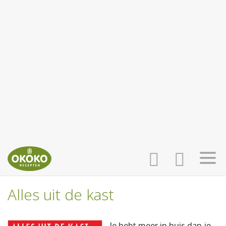
Alles uit de kast
INLOGGEN
HOME
Je hebt meer in huis dan je