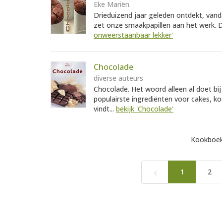
Eke Mariën
Drieduizend jaar geleden ontdekt, vanda
zet onze smaakpapillen aan het werk. D
onweerstaanbaar lekker'
Chocolade
diverse auteurs
Chocolade. Het woord alleen al doet bi
populairste ingrediënten voor cakes, koe
vindt...
bekijk 'Chocolade'
Kookboek
‹
1
2