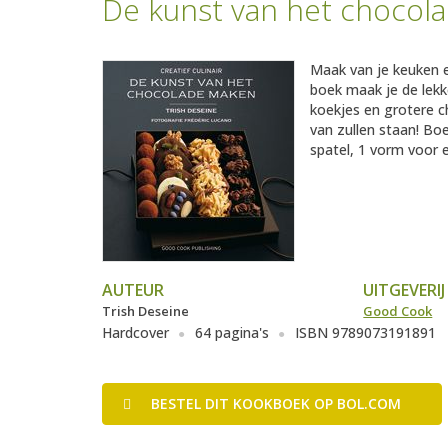
De kunst van het chocol
Maak van je keuken e
boek maak je de lek
koekjes en grotere c
van zullen staan! Bo
spatel, 1 vorm voor 
AUTEUR
UITGEVERIJ
Trish Deseine
Good Cook
Hardcover
64 pagina's
ISBN 9789073191891
BESTEL
DIT KOOKBOEK
OP BOL.COM