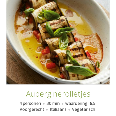
AANMELDEN
RECEPTEN
WEEKMENU'S
KOOKBOEKEN
Auberginerolletjes
4 personen
30 min
waardering
8,5
Voorgerecht
Italiaans
Vegetarisch