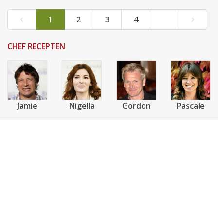
‹
›
1
2
3
4
CHEF RECEPTEN
Jamie
Nigella
Gordon
Pascale