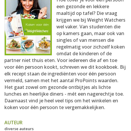
AANMELDEN
RECEPTEN
een gezonde en lekkere
maaltijd op tafel? Die vraag
krijgen we bij Weight Watchers
WEEKMENU'S
wel vaker. Van studenten die
op kamers gaan, maar ook van
singles of van mensen die
KOOKBOEKEN
regelmatig voor zichzelf koken
omdat de kinderen of de
partner niet thuis eten. Voor iedereen die af en toe
voor één persoon kookt, schreven we dit kookboek. Bij
elk recept staan de ingrediënten voor één persoon
vermeld, samen met het aantal ProPoints waarden.
Het gaat zowel om gezonde ontbijtjes als lichte
lunches en heerlijke diners - mét een nagerechtje toe.
Daarnaast vind je heel veel tips om het winkelen en
koken voor één persoon te vergemakkelijken.
AUTEUR
diverse auteurs