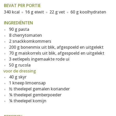
BEVAT PER PORTIE
340 kcal
16 g eiwit
22 g vet
60 g koolhydraten
INGREDIËNTEN
90 g pasta
8 cherrytomaten
2 snackkomkommers
200 g bonenmix uit blik, afgespoeld en uitgelekt
70 g maiskorrels uit blik, afgespoeld en uitgelekt
3 eetlepels ingemaakte rode ui
50 g rucola
voor de dressing
40 g skyr
1 kneep limoensap
½ theelepel gemalen koriander
¼ theelepel gemberpoeder
¼ theelepel komijn