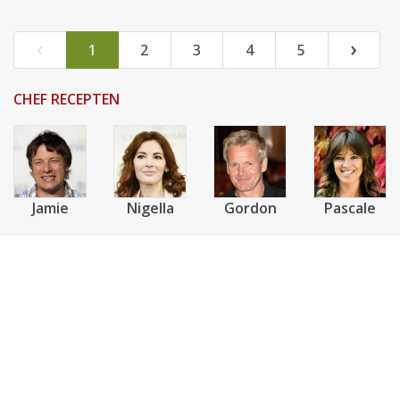
‹
›
1
2
3
4
5
CHEF RECEPTEN
Jamie
Nigella
Gordon
Pascale