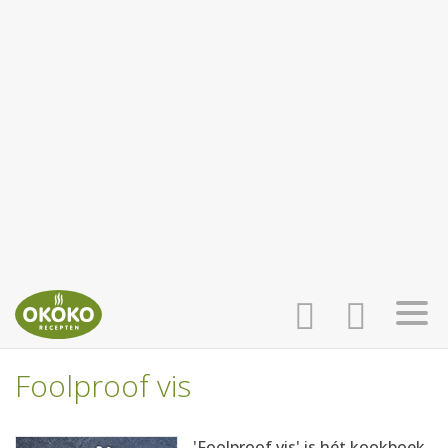
Foolproof vis
INLOGGEN
HOME
'Foolproof vis' is hét kookboek