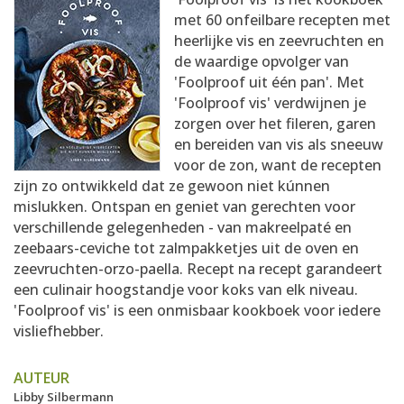
AANMELDEN
RECEPTEN
met 60 onfeilbare recepten met
heerlijke vis en zeevruchten en
de waardige opvolger van
WEEKMENU'S
'Foolproof uit één pan'. Met
'Foolproof vis' verdwijnen je
zorgen over het fileren, garen
KOOKBOEKEN
en bereiden van vis als sneeuw
voor de zon, want de recepten
zijn zo ontwikkeld dat ze gewoon niet kúnnen
mislukken. Ontspan en geniet van gerechten voor
verschillende gelegenheden - van makreelpaté en
zeebaars-ceviche tot zalmpakketjes uit de oven en
zeevruchten-orzo-paella. Recept na recept garandeert
een culinair hoogstandje voor koks van elk niveau.
'Foolproof vis' is een onmisbaar kookboek voor iedere
visliefhebber.
AUTEUR
Libby Silbermann