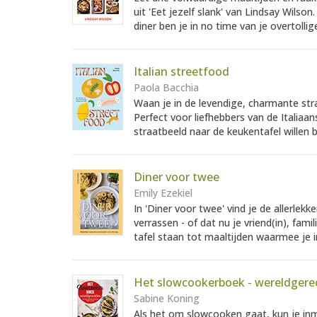
uit 'Eet jezelf slank' van Lindsay Wilso
diner ben je in no time van je overtollige 
Italian streetfood
Paola Bacchia
Waan je in de levendige, charmante straa
Perfect voor liefhebbers van de Italiaan
straatbeeld naar de keukentafel willen 
Diner voor twee
Emily Ezekiel
In 'Diner voor twee' vind je de allerl
verrassen - of dat nu je vriend(in), fami
tafel staan tot maaltijden waarmee je i
Het slowcookerboek - wereldgere
Sabine Koning
Als het om slowcooken gaat, kun je in