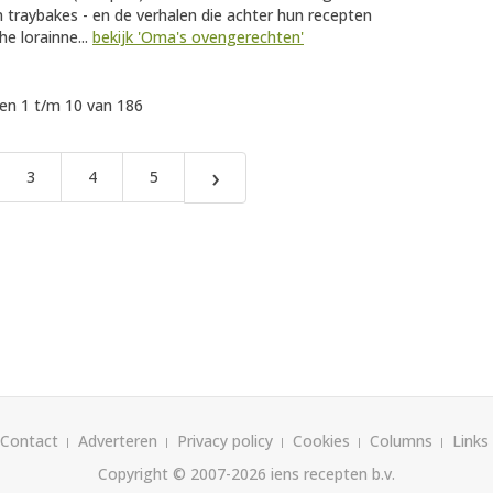
 traybakes - en de verhalen die achter hun recepten
e lorainne...
bekijk 'Oma's ovengerechten'
n 1 t/m 10 van 186
›
3
4
5
Contact
Adverteren
Privacy policy
Cookies
Columns
Links
Copyright © 2007-2026
iens recepten b.v.