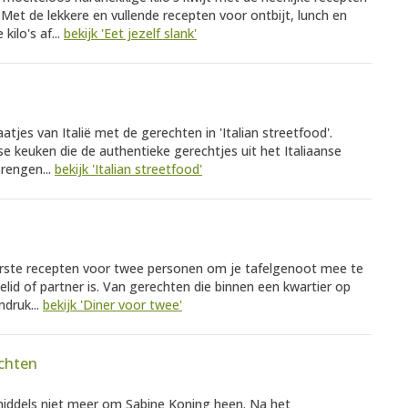
n. Met de lekkere en vullende recepten voor ontbijt, lunch en
kilo's af...
bekijk 'Eet jezelf slank'
tjes van Italië met de gerechten in 'Italian streetfood'.
se keuken die de authentieke gerechtjes uit het Italiaanse
brengen...
bekijk 'Italian streetfood'
ekkerste recepten voor twee personen om je tafelgenoot mee te
lielid of partner is. Van gerechten die binnen een kwartier op
ndruk...
bekijk 'Diner voor twee'
chten
middels niet meer om Sabine Koning heen. Na het