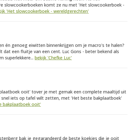
re slowcookerboeken komt ze nu met 'Het slowcookerboek -
ijk 'Het slowcookerboek - wereldgerechten'
en én genoeg eiwitten binnenkrijgen om je macro's te halen?
dat een fluitje van een cent. Luc Gons - beter bekend als
om superlekkere...
bekijk 'Chefke Luc'
plaatboek ooit' tover je met gemak een complete maaltijd uit
 snel iets op tafel wilt zetten, met 'Het beste bakplaatboek'
te bakplaatboek ooit'
tenberg bak je gegarandeerd de beste koekjes die je ooit