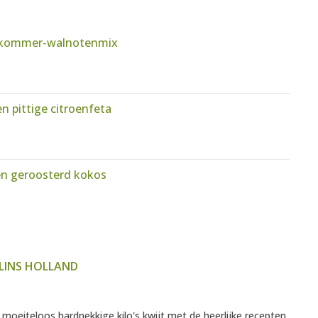
omkommer-walnotenmix
 pittige citroenfeta
n geroosterd kokos
LINS HOLLAND
 moeiteloos hardnekkige kilo's kwijt met de heerlijke recepten