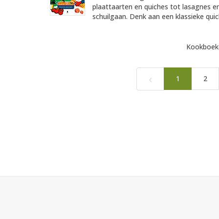
plaattaarten en quiches tot lasagnes en
schuilgaan. Denk aan een klassieke quich
Kookboeke
‹
1
2