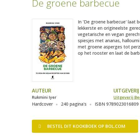
De groene barbecue
In 'De groene barbecue' laat be
lekkerste en origineelste ger
vegetarische en vegan gerechte
spiesjes met ananas, halloumi
met groene asperges tot perzi
op het rooster en laat de bar
AUTEUR
UITGEVERIJ
Rukmini Iyer
Uitgeverij Be
Hardcover
240 pagina's
ISBN 9789023016809
BESTEL
DIT KOOKBOEK
OP BOL.COM