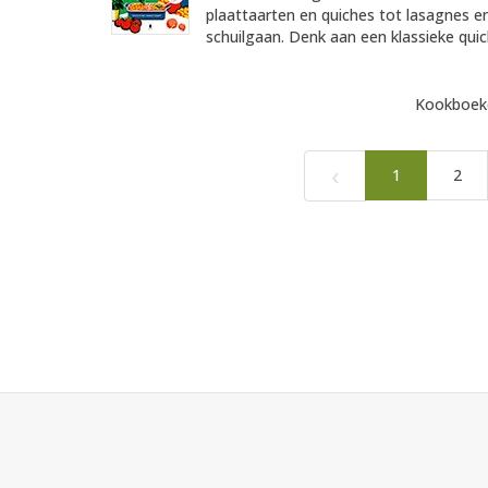
plaattaarten en quiches tot lasagnes en
schuilgaan. Denk aan een klassieke quich
Kookboeke
‹
1
2