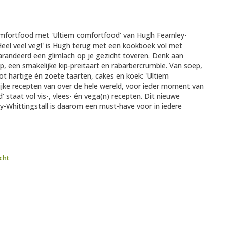
omfortfood met 'Ultiem comfortfood' van Hugh Fearnley-
 'Heel veel veg!' is Hugh terug met een kookboek vol met
arandeerd een glimlach op je gezicht toveren. Denk aan
, een smakelijke kip-preitaart en rabarbercrumble. Van soep,
ot hartige én zoete taarten, cakes en koek: 'Ultiem
ijke recepten van over de hele wereld, voor ieder moment van
 staat vol vis-, vlees- én vega(n) recepten. Dit nieuwe
-Whittingstall is daarom een must-have voor in iedere
cht