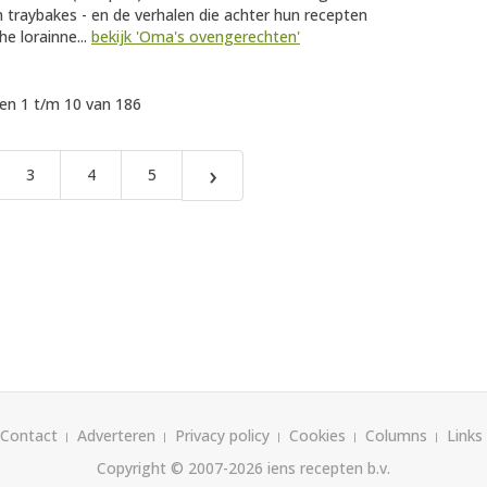
 traybakes - en de verhalen die achter hun recepten
e lorainne...
bekijk 'Oma's ovengerechten'
n 1 t/m 10 van 186
›
3
4
5
Contact
Adverteren
Privacy policy
Cookies
Columns
Links
Copyright © 2007-2026
iens recepten b.v.