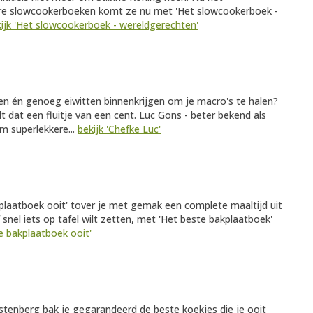
re slowcookerboeken komt ze nu met 'Het slowcookerboek -
ijk 'Het slowcookerboek - wereldgerechten'
en én genoeg eiwitten binnenkrijgen om je macro's te halen?
dat een fluitje van een cent. Luc Gons - beter bekend als
om superlekkere...
bekijk 'Chefke Luc'
plaatboek ooit' tover je met gemak een complete maaltijd uit
 snel iets op tafel wilt zetten, met 'Het beste bakplaatboek'
te bakplaatboek ooit'
tenberg bak je gegarandeerd de beste koekjes die je ooit