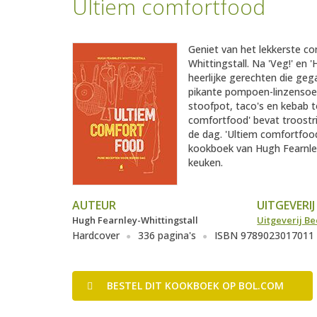
Ultiem comfortfood
Geniet van het lekkerste c
Whittingstall. Na 'Veg!' en
heerlijke gerechten die geg
pikante pompoen-linzensoep
stoofpot, taco's en kebab t
comfortfood' bevat troostr
de dag. 'Ultiem comfortfood'
kookboek van Hugh Fearnley
keuken.
AUTEUR
UITGEVERIJ
Hugh Fearnley-Whittingstall
Uitgeverij Be
Hardcover
336 pagina's
ISBN 9789023017011
BESTEL
DIT KOOKBOEK
OP BOL.COM