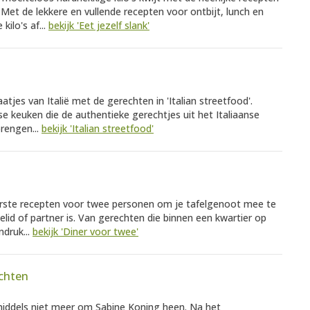
n. Met de lekkere en vullende recepten voor ontbijt, lunch en
kilo's af...
bekijk 'Eet jezelf slank'
tjes van Italië met de gerechten in 'Italian streetfood'.
se keuken die de authentieke gerechtjes uit het Italiaanse
brengen...
bekijk 'Italian streetfood'
ekkerste recepten voor twee personen om je tafelgenoot mee te
lielid of partner is. Van gerechten die binnen een kwartier op
ndruk...
bekijk 'Diner voor twee'
chten
middels niet meer om Sabine Koning heen. Na het