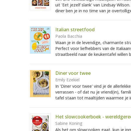
uit 'Eet jezelf slank' van Lindsay Wilso
diner ben je in no time van je overtollige 
Italian streetfood
Paola Bacchia
Waan je in de levendige, charmante straa
Perfect voor liefhebbers van de Italiaan
straatbeeld naar de keukentafel willen 
Diner voor twee
Emily Ezekiel
In 'Diner voor twee' vind je de allerl
verrassen - of dat nu je vriend(in), fami
tafel staan tot maaltijden waarmee je i
Het slowcookerboek - wereldgere
Sabine Koning
Als het om slowcooken gaat, kun je in