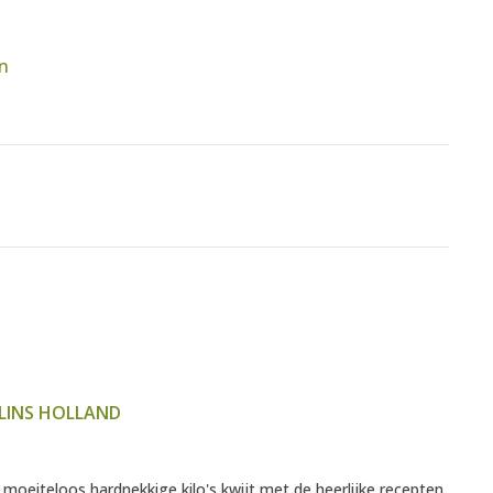
n
LINS HOLLAND
 moeiteloos hardnekkige kilo's kwijt met de heerlijke recepten