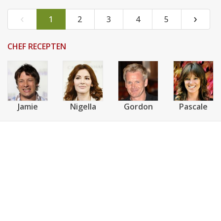
‹
›
1
2
3
4
5
CHEF RECEPTEN
Jamie
Nigella
Gordon
Pascale