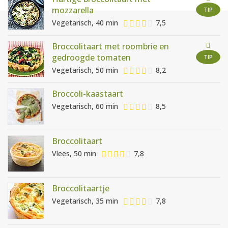
AANMELDEN
RECEPTEN
mozzarella
TIP
Vegetarisch, 40 min
7,5
WEEKMENU'S
Broccolitaart met roombrie en
gedroogde tomaten
TIP
Vegetarisch, 50 min
8,2
KOOKBOEKEN
Broccoli-kaastaart
Vegetarisch, 60 min
8,5
Broccolitaart
Vlees, 50 min
7,8
Broccolitaartje
Vegetarisch, 35 min
7,8