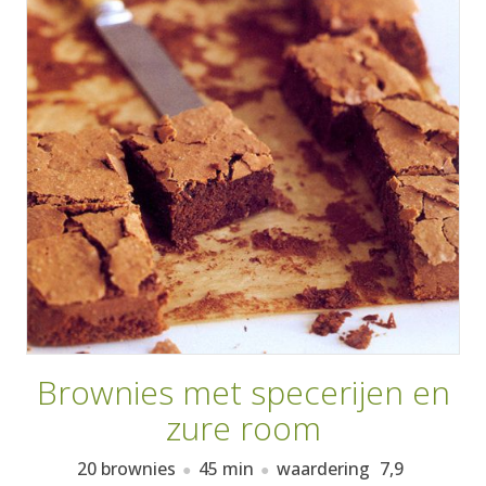
AANMELDEN
RECEPTEN
WEEKMENU'S
KOOKBOEKEN
Brownies met specerijen en
zure room
20 brownies
45 min
waardering
7,9