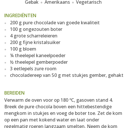
Gebak
Amerikaans
Vegetarisch
INGREDIËNTEN
200 g pure chocolade van goede kwaliteit
100 g ongezouten boter
4 grote scharreleieren
200 g fijne kristalsuiker
100 g bloem
¼ theelepel kaneelpoeder
½ theelepel gemberpoeder
3 eetlepels zure room
chocoladereep van 50 g met stukjes gember, gehakt
BEREIDEN
Verwarm de oven voor op 180 ºC, gasoven stand 4.
Breek de pure chocola boven een hittebestendige
mengkom in stukjes en voeg de boter toe. Zet de kom
op een pan met kokend water en laat onder
regelmatig roeren langzaam smelten. Neem de kom