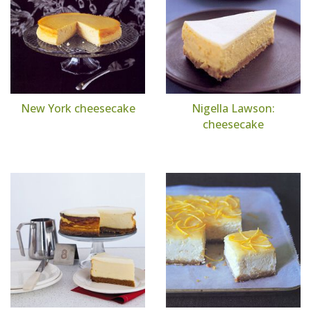
New York cheesecake
Nigella Lawson:
cheesecake