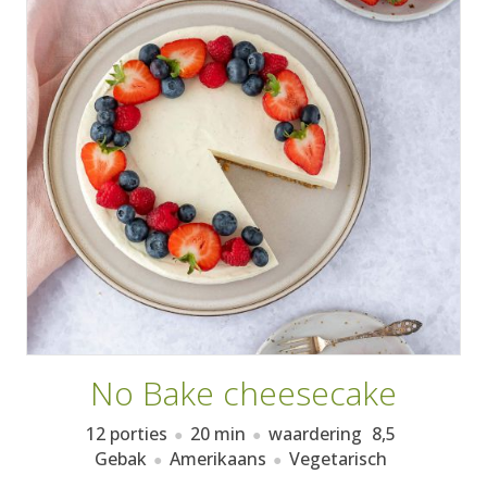
AANMELDEN
RECEPTEN
WEEKMENU'S
KOOKBOEKEN
No Bake cheesecake
12 porties
20 min
waardering
8,5
Gebak
Amerikaans
Vegetarisch