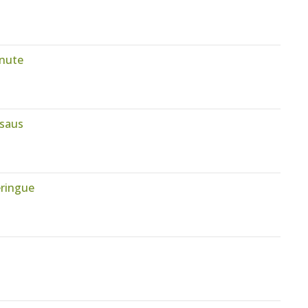
inute
esaus
ringue