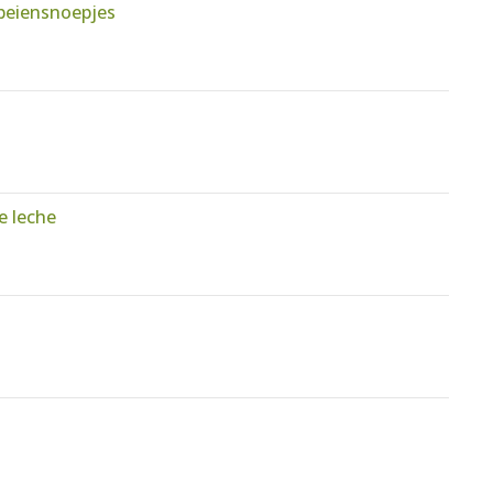
beiensnoepjes
e leche
i