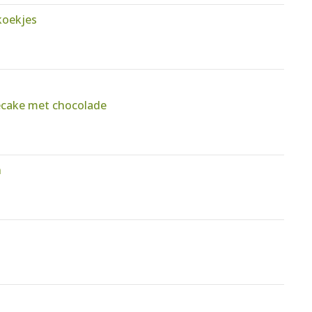
koekjes
cake met chocolade
n