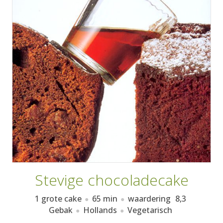
AANMELDEN
RECEPTEN
WEEKMENU'S
KOOKBOEKEN
Stevige chocoladecake
1 grote cake
65 min
waardering
8,3
Gebak
Hollands
Vegetarisch