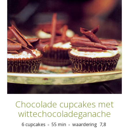
AANMELDEN
RECEPTEN
WEEKMENU'S
KOOKBOEKEN
Chocolade cupcakes met
wittechocoladeganache
6 cupcakes
55 min
waardering
7,8