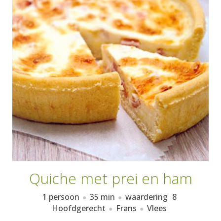
AANMELDEN
RECEPTEN
WEEKMENU'S
KOOKBOEKEN
Quiche met prei en ham
1 persoon
35 min
waardering
8
Hoofdgerecht
Frans
Vlees