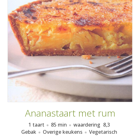
AANMELDEN
RECEPTEN
WEEKMENU'S
KOOKBOEKEN
Ananastaart met rum
1 taart
85 min
waardering
8,3
Gebak
Overige keukens
Vegetarisch