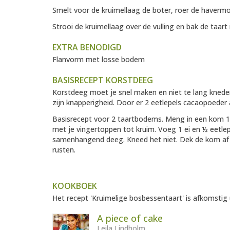
Smelt voor de kruimellaag de boter, roer de havermo
Strooi de kruimellaag over de vulling en bak de taart
EXTRA BENODIGD
Flanvorm met losse bodem
BASISRECEPT KORSTDEEG
Korstdeeg moet je snel maken en niet te lang knede
zijn knapperigheid. Door er 2 eetlepels cacaopoeder
Basisrecept voor 2 taartbodems. Meng in een kom 15
met je vingertoppen tot kruim. Voeg 1 ei en ½ eetl
samenhangend deeg. Kneed het niet. Dek de kom af m
rusten.
KOOKBOEK
Het recept 'Kruimelige bosbessentaart' is afkomstig 
A piece of cake
Leila Lindholm