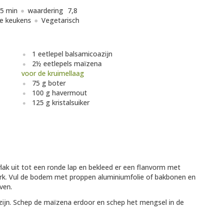
5 min
waardering
7,8
e keukens
Vegetarisch
1 eetlepel balsamicoazijn
2½ eetlepels maïzena
voor de kruimellaag
75 g boter
100 g havermout
125 g kristalsuiker
ak uit tot een ronde lap en bekleed er een flanvorm met
k. Vul de bodem met proppen aluminiumfolie of bakbonen en
ven.
ijn. Schep de maïzena erdoor en schep het mengsel in de